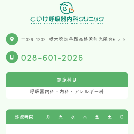
〒329-1232
栃木県塩谷郡高根沢町光陽台6-5-9
028-601-2026
診療科目
呼吸器内科・内科・アレルギー科
診療時間
月
火
水
木
金
土
日